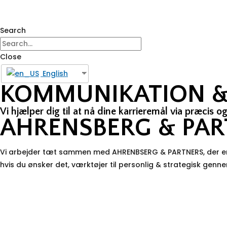
Search
Close
English
KOMMUNIKATION &
Vi hjælper dig til at nå dine karrieremål via præcis
AHRENSBERG & PAR
Vi arbejder tæt sammen med AHRENBSERG & PARTNERS, der er sp
hvis du ønsker det, værktøjer til personlig & strategisk genn