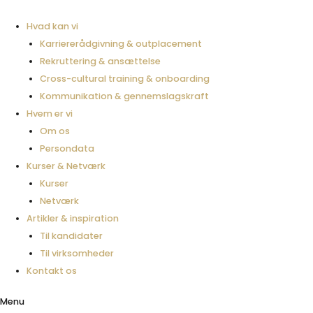
Gå
til
Hvad kan vi
indholdet
Karriererådgivning & outplacement
Rekruttering & ansættelse
Cross-cultural training & onboarding
Kommunikation & gennemslagskraft
Hvem er vi
Om os
Persondata
Kurser & Netværk
Kurser
Netværk
Artikler & inspiration
Til kandidater
Til virksomheder
Kontakt os
Menu