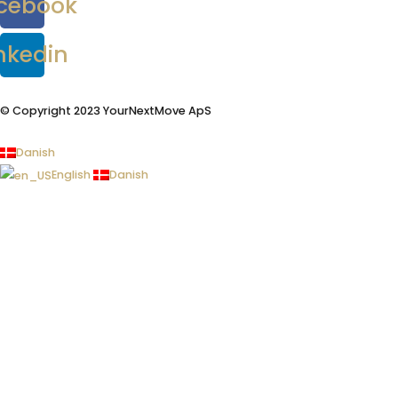
cebook
nkedin
© Copyright 2023 YourNextMove ApS
Danish
English
Danish