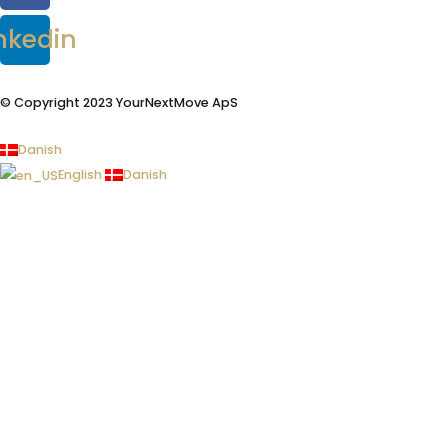
nkedin
© Copyright 2023 YourNextMove ApS
Danish
English
Danish