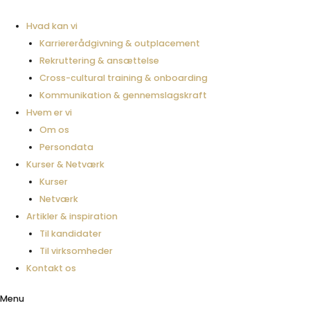
Gå
til
Hvad kan vi
indholdet
Karriererådgivning & outplacement
Rekruttering & ansættelse
Cross-cultural training & onboarding
Kommunikation & gennemslagskraft
Hvem er vi
Om os
Persondata
Kurser & Netværk
Kurser
Netværk
Artikler & inspiration
Til kandidater
Til virksomheder
Kontakt os
Menu