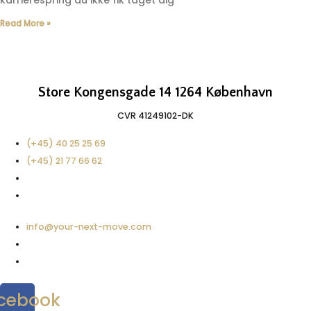
karrierespring du ikke fik taget dig
Read More »
Store Kongensgade 14 1264 København
CVR 41249102-DK​
(+45) 40 25 25 69
(+45) 21 77 66 62
info@your-next-move.com
cebook