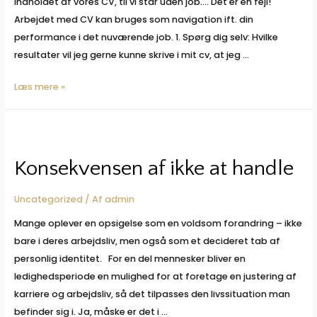
indholdet af vores CV, til vi står uden job…. Det er en fejl!
Arbejdet med CV kan bruges som navigation ift. din
performance i det nuværende job. 1. Spørg dig selv: Hvilke
resultater vil jeg gerne kunne skrive i mit cv, at jeg …
Få
Læs mere »
mere
i
løn:
Tjek
Konsekvensen af ikke at handle
dit
CV
Uncategorized
/ Af
admin
inden
Mange oplever en opsigelse som en voldsom forandring – ikke
din
bare i deres arbejdsliv, men også som et decideret tab af
næste
personlig identitet. For en del mennesker bliver en
udviklingssamtale
ledighedsperiode en mulighed for at foretage en justering af
karriere og arbejdsliv, så det tilpasses den livssituation man
befinder sig i. Ja, måske er det i …