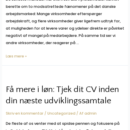
berette om to modsatrettede fænomener på det danske
arbejdsmarked: Mange virksomheder efterspørger
arbejdskraft, og flere virksomheder giver ligefrem udtryk for,
at muligheden for at levere varer og ydelser direkte er påvirket
negativt af mangel på medarbejdere. På samme tid ser vi
andre virksomheder, der reagerer på …
Paradokset
Læs mere »
mellem
mangel
på
medarbejdere
Få mere i løn: Tjek dit CV inden
og
din næste udviklingssamtale
masseopsigelser
Skriv en kommentar
/
Uncategorized
/ Af
admin
De fleste af os venter med at spidse pennen og fokusere på