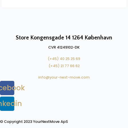
=
dit
springbræt
til
drømmejobbet
Store Kongensgade 14 1264 København
CVR 41249102-DK​
(+45) 40 25 25 69
(+45) 21 77 66 62
info@your-next-move.com
cebook
nkedin
© Copyright 2023 YourNextMove ApS