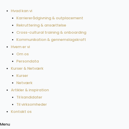
Gå
til
Hvad kan vi
indholdet
Karriererådgivning & outplacement
Rekruttering & ansættelse
Cross-cultural training & onboarding
Kommunikation & gennemslagskraft
Hvem er vi
Om os
Persondata
Kurser & Netværk
Kurser
Netværk
Artikler & inspiration
Til kandidater
Til virksomheder
Kontakt os
Menu