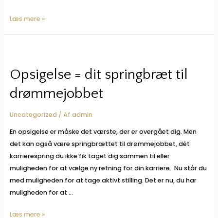
Konsekvensen
Læs mere »
af
ikke
at
handle
Opsigelse = dit springbræt til
drømmejobbet
Uncategorized
/ Af
admin
En opsigelse er måske det værste, der er overgået dig. Men
det kan også være springbrættet til drømmejobbet, dét
karrierespring du ikke fik taget dig sammen til eller
muligheden for at vælge ny retning for din karriere. Nu står du
med muligheden for at tage aktivt stilling. Det er nu, du har
muligheden for at …
Opsigelse
Læs mere »